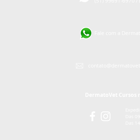
(51) 99691-6970 /
Fale com a Dermat
contato@dermatovet
DermatoVet Cursos n
Expedi
Das 09
Das 14