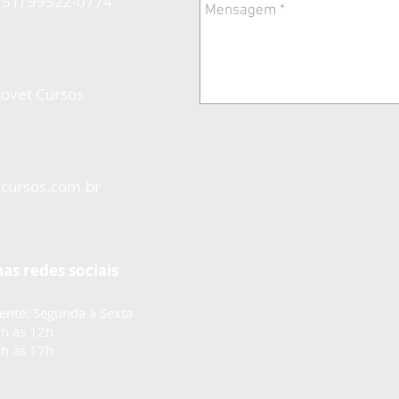
(51) 99522-0774
ovet Cursos
cursos.com.br
as redes sociais
ente: Segunda à Sexta
h às 12h
h às 17h