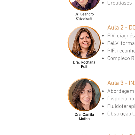
⁠Urolitíases
Aula 2 - D
FIV: diagnós
FeLV: forma
PIF: reconh
Complexo Re
Aula 3 - I
Abordagem d
Dispneia no 
Fluidoterap
Obstrução U