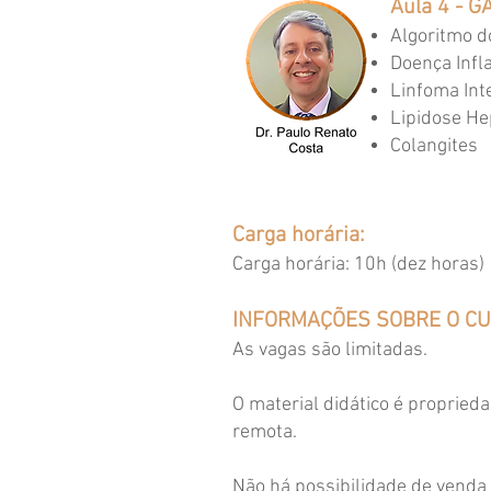
Aula 4 - G
Algoritmo d
Doença Infla
Linfoma Int
Lipidose He
⁠Colangites
Carga horária:
Carga horária: 10h (dez horas)
INFORMAÇÕES SOBRE O C
As vagas são limitadas.
O material didático é propried
remota.
Não há possibilidade de venda