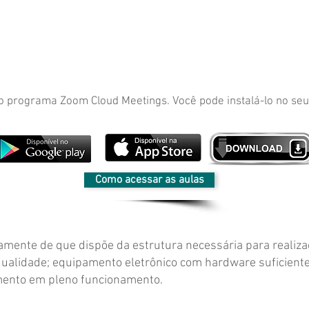
do programa Zoom Cloud Meetings. Você pode instalá-lo no se
Como acessar as aulas
iamente de que dispõe da estrutura necessária para realizaç
qualidade; equipamento eletrônico com hardware suficient
mento em pleno funcionamento.