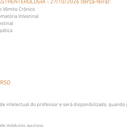
ASTRENTEROLOGIA - 27/10/2026 (terça-feira):
o Vômito Crônico
matória Intestinal
estinal
pática
URSO
ade intelectual do professor e será disponibilizado, quando
 de módulos avulsos.