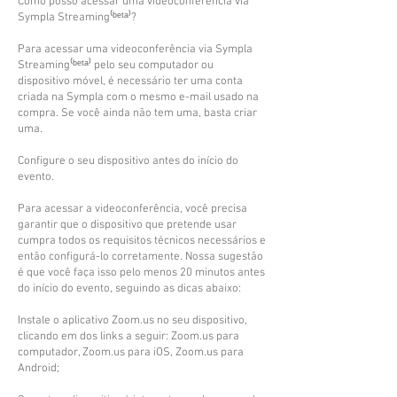
Como posso acessar uma videoconferência via
Sympla Streaming⁽ᵇᵉᵗᵃ⁾?
Para acessar uma videoconferência via Sympla
Streaming⁽ᵇᵉᵗᵃ⁾ pelo seu computador ou
dispositivo móvel, é necessário ter uma conta
criada na Sympla com o mesmo e-mail usado na
compra. Se você ainda não tem uma, basta criar
uma.
Configure o seu dispositivo antes do início do
evento.
Para acessar a videoconferência, você precisa
garantir que o dispositivo que pretende usar
cumpra todos os requisitos técnicos necessários e
então configurá-lo corretamente. Nossa sugestão
é que você faça isso pelo menos 20 minutos antes
do início do evento, seguindo as dicas abaixo:
Instale o aplicativo Zoom.us no seu dispositivo,
clicando em dos links a seguir: Zoom.us para
computador, Zoom.us para iOS, Zoom.us para
Android;