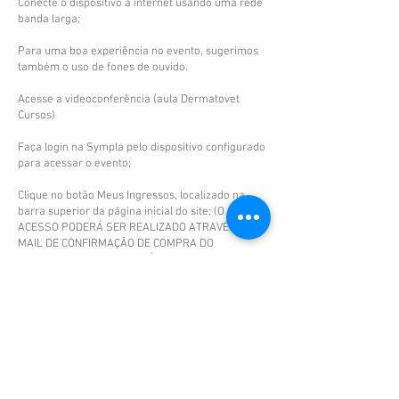
Conecte o dispositivo à internet usando uma rede
banda larga;
Para uma boa experiência no evento, sugerimos
também o uso de fones de ouvido.
Acesse a videoconferência (aula Dermatovet
Cursos)
Faça login na Sympla pelo dispositivo configurado
para acessar o evento;
Clique no botão Meus Ingressos, localizado na
barra superior da página inicial do site; (O
ACESSO PODERÁ SER REALIZADO ATRAVÉS DO E-
MAIL DE CONFIRMAÇÃO DE COMPRA DO
CURSO/INGRESSO, ATRAVÉS DO LINK VER
INGRESSOS.)
Navegue até o ingresso do evento que pretende
acessar;
Clique no botão Acessar transmissão (QUE SERÁ
DISPONIBILIZADA 15 MINUTOS ANTES DO EVENTO
INICIAR), que estará disponível no ingresso.