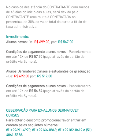
No caso de desistência do CONTRATANTE com menos
de 45 dias do início das aulas, será devido pelo
CONTRATANTE uma multa à CONTRATADA no
percentual de 30% do valor total do curso a título de
taxa administrativa.
Investimento:
Alunos novos:
De:
R$ 699,00
, por:
R$ 547,00
Condições de pagamento alunos novos -
Parcelamento
em até 12X de
R$ 57,70
(pago através do cartão de
crédito via Sympla).
Alunos Dermatovet Cursos e estudantes de graduação
-
De:
R$ 699,00
por:
R$ 517,00
Condições de pagamento alunos novos -
Parcelamento
em até 12X de
R$ 54,54
(pago através do cartão de
crédito via Sympla).
OBSERVAÇÃO PARA EX-ALUNOS DERMATOVET
CURSOS
Para obter o desconto promocional favor entrar em
contato pelos seguintes números:
(51) 99691-6970
;
(51) 99166-0848
;
(51) 99182-0419
e
(51)
4061-5858
.