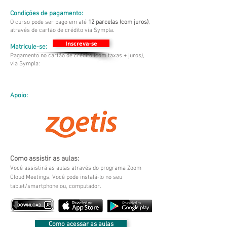
Condições de pagamento:
O curso pode ser pago em até
12 parcelas (com juros)
,
através de cartão de crédito via Sympla.
Inscreva-se
Matricule-se:
Pagamento no cartão de crédito (com taxas + juros),
via Sympla:
Apoio:
Como assistir as aulas:
Você assistirá as aulas através do programa Zoom
Cloud Meetings. Você pode instalá-lo no seu
tablet/smartphone ou, computador.
Como acessar as aulas