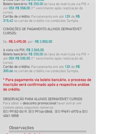
à vista via PIX:
R$ 2.690
,00
.
Boleto bancário:
R$ 200,00
de taxa de matricula via PIX +
até
05X R$ 558
,00
(1° vencimento
após realização do
curso).
Cartão de crédito:
Parcelamento em até
12X
de
R$
315,42
no cartão de crédito via condições Sympla
.
CONDIÇÕES DE PAGAMENTO ALUNOS DERMATOVET
CURSOS:
De:
R$
3
.490,
00
, por:
R$ 2.850,00
à vista via PIX:
R$ 2.565
,00
.
Boleto bancário:
R$ 200,00
de taxa de matricula via PIX +
até
05X R$ 530
,00
(1° vencimento
após realização do
curso).
Cartão de crédito:
Parcelamento em até
12X
de
R$
300,66
no cartão de crédito via condições Sympla
.
* Para pagamento via boleto bancário, o processo de
inscrição será confirmado após a respectiva análise
de crédito.
OBSERVAÇÃO PARA ALUNOS DERMATOVET CURSOS
Para obter o
desconto promocional
favor en
trar em
contato pelos seguintes números:
(51) 99182-0419
,
(51) 99166-0848
,
(51) 99691-6970
e
(51)
4061-5858
Observações