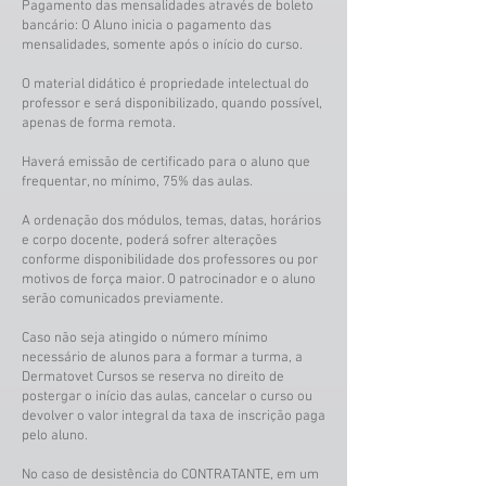
Pagamento das mensalidades através de boleto
bancário: O Aluno inicia o pagamento das
mensalidades, somente após o início do curso.
O material didático é propriedade intelectual do
professor e será disponibilizado, quando possível,
apenas de forma remota.
Haverá emissão de certificado para o aluno que
frequentar, no mínimo, 75% das aulas.
A ordenação dos módulos, temas, datas, horários
e corpo docente, poderá sofrer alterações
conforme disponibilidade dos professores ou por
motivos de força maior. O patrocinador e o aluno
serão comunicados previamente.
Caso não seja atingido o número mínimo
necessário de alunos para a formar a turma, a
Dermatovet Cursos se reserva no direito de
postergar o início das aulas, cancelar o curso ou
devolver o valor integral da taxa de inscrição paga
pelo aluno.
No caso de desistência do CONTRATANTE, em um