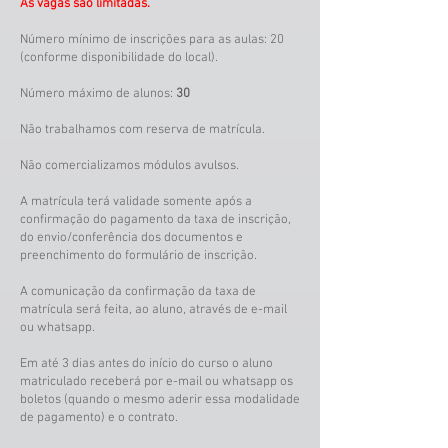
As vagas são limitadas.
Número mínimo de inscrições para as aulas: 20
(conforme disponibilidade do local).
Número máximo de alunos:
30
Não trabalhamos com reserva de matrícula.
Não comercializamos módulos avulsos.
A matrícula terá validade somente após a
confirmação do pagamento da taxa de inscrição,
do envio/conferência dos documentos e
preenchimento do formulário de inscrição.
A comunicação da confirmação da taxa de
matrícula será feita, ao aluno, através de e-mail
ou whatsapp.
Em até 3 dias antes do início do curso o aluno
matriculado receberá por e-mail ou whatsapp os
boletos (quando o mesmo aderir essa modalidade
de pagamento) e o contrato.