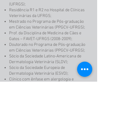
(UFRGS);
Residência R1 e R2 no Hospital de Clínicas
Veterinárias da UFRGS;
Mestrado no Programa de Pós-graduação
em Ciências Veterinárias (PPGCV-UFRGS);
Prof. da Disciplina de Medicina de Cães e
Gatos – FAVET-UFRGS
(2008-2009)
;
Doutorado no Programa de Pós-graduação
em Ciências Veterinárias (PPGCV-UFRGS);
Sócio da Sociedade Latino-Americana de
Dermatologia Veterinária (SLDV);
Sócio da Sociedade Europeia de
Dermatologia Veterinária (ESVD);
Clínico com ênfase em alergologia e
dermatologia veterinária;
Fundador da Comissão de Alergia
Veterinária na Associação Médica Brasileira
de Alergia e Imunologia (ASBAI);
Sócio Fundador da Dermatovet Cursos.
Patrocínio
Matricule-se